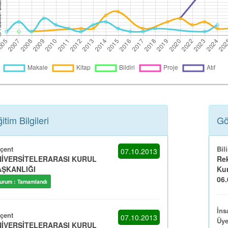
itim Bilgileri
Gö
çent
Bil
07.10.2013
İVERSİTELERARASI KURUL
Rek
ŞKANLIĞI
Ku
06.
urum : Tamamlandı
İns
çent
07.10.2013
Üye
İVERSİTELERARASI KURUL