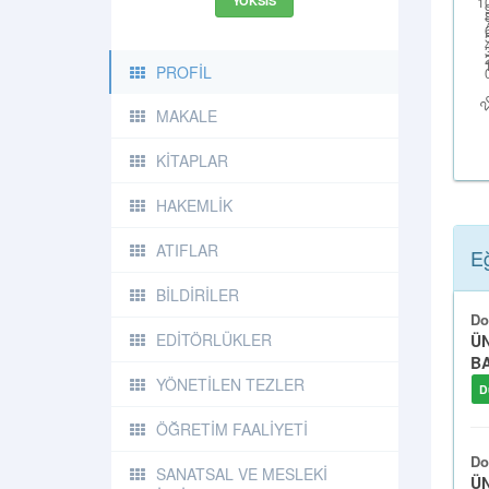
YÖKSIS
PROFİL
MAKALE
KİTAPLAR
HAKEMLİK
ATIFLAR
Eğ
BİLDİRİLER
Do
EDİTÖRLÜKLER
ÜN
BA
YÖNETİLEN TEZLER
D
ÖĞRETİM FAALİYETİ
Do
SANATSAL VE MESLEKİ
ÜN