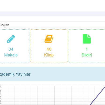
34
40
1
Makale
Kitap
Bildiri
ademik Yayınlar